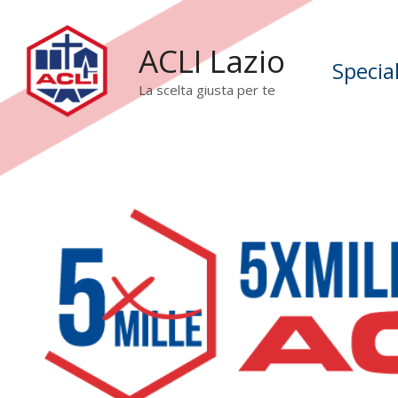
ACLI Lazio
Specia
La scelta giusta per te