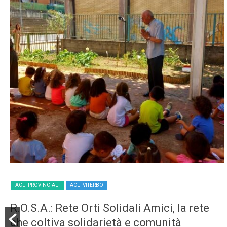
ACLI PROVINCIALI
ACLI VITERBO
R.O.S.A.: Rete Orti Solidali Amici, la rete
che coltiva solidarietà e comunità